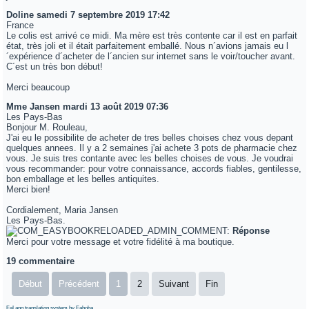
Doline
samedi 7 septembre 2019 17:42
France
Le colis est arrivé ce midi. Ma mère est très contente car il est en parfait
état, très joli et il était parfaitement emballé. Nous n´avions jamais eu l
´expérience d´acheter de l´ancien sur internet sans le voir/toucher avant.
C´est un très bon début!
Merci beaucoup
Mme Jansen
mardi 13 août 2019 07:36
Les Pays-Bas
Bonjour M. Rouleau,
J'ai eu le possibilite de acheter de tres belles choises chez vous depant
quelques annees. Il y a 2 semaines j'ai achete 3 pots de pharmacie chez
vous. Je suis tres contante avec les belles choises de vous. Je voudrai
vous recommander: pour votre connaissance, accords fiables, gentilesse,
bon emballage et les belles antiquites.
Merci bien!
Cordialement, Maria Jansen
Les Pays-Bas.
Réponse
Merci pour votre message et votre fidélité à ma boutique.
19 commentaire
Début
Précédent
1
2
Suivant
Fin
FaLang translation system by Faboba