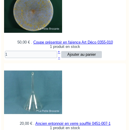
50,00 €
.
Coupe présentoir en faïence Art Déco
0355-010
1 produit en stock
+
–
20,00 €
.
Ancien entonnoir en verre soufflé
0451-007-1
1 produit en stock