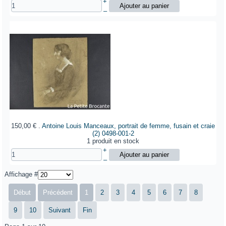
+
–
150,00 €
.
Antoine Louis Manceaux, portrait de femme, fusain et craie
(2)
0498-001-2
1 produit en stock
+
–
Affichage #
Début
Précédent
1
2
3
4
5
6
7
8
9
10
Suivant
Fin