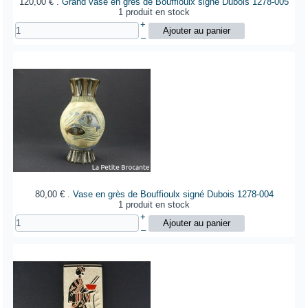
120,00 €
.
Grand vase en grès de Bouffioulx signé Dubois
1278-005
1 produit en stock
+
–
80,00 €
.
Vase en grès de Bouffioulx signé Dubois
1278-004
1 produit en stock
+
–